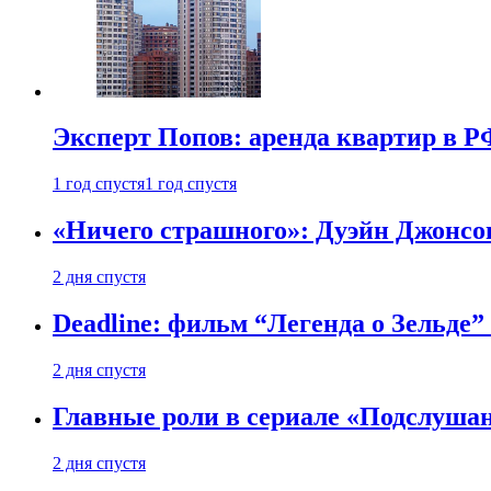
Эксперт Попов: аренда квартир в Р
1 год спустя
1 год спустя
«Ничего страшного»: Дуэйн Джонсо
2 дня спустя
Deadline: фильм “Легенда о Зельде”
2 дня спустя
Главные роли в сериале «Подслуша
2 дня спустя