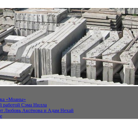
йка «Моаны»
ей работой Сэма Нилла
ют Любовь Аксёнова и Адам Нехай
е