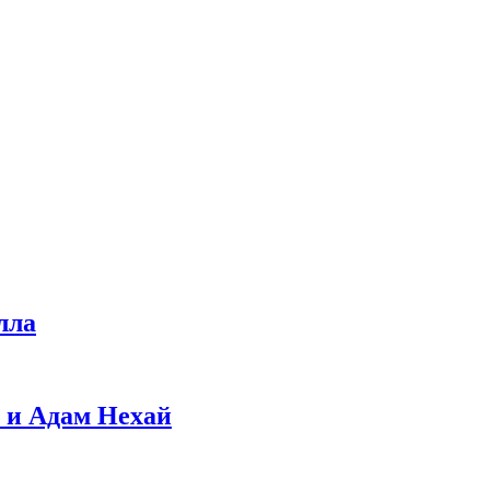
лла
 и Адам Нехай