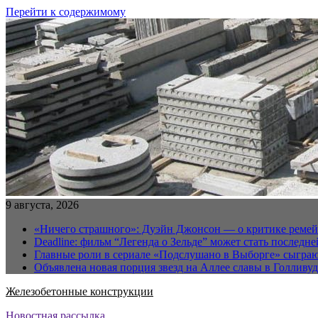
Перейти к содержимому
9 августа, 2026
«Ничего страшного»: Дуэйн Джонсон — о критике реме
Deadline: фильм “Легенда о Зельде” может стать последн
Главные роли в сериале «Подслушано в Выборге» сыгра
Объявлена новая порция звезд на Аллее славы в Голливуд
Железобетонные конструкции
Новостная рассылка