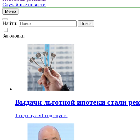
Случайные новости
Меню
Найти:
Заголовки
Выдачи льготной ипотеки стали рек
1 год спустя
1 год спустя