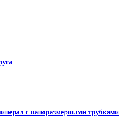
руга
минерал с наноразмерными трубками