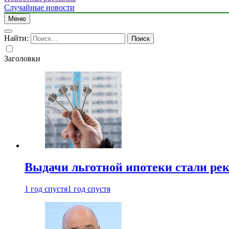
Случайные новости
Меню
Найти:
Заголовки
Выдачи льготной ипотеки стали рек
1 год спустя
1 год спустя