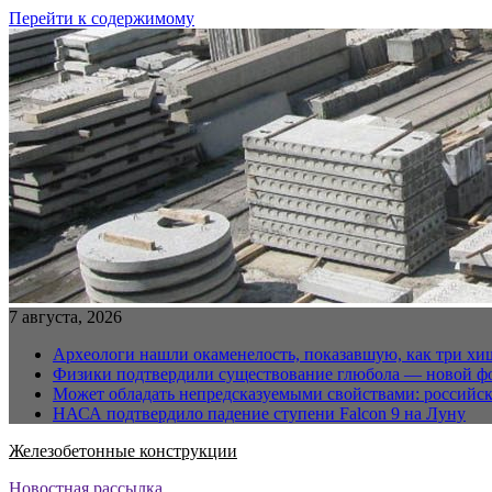
Перейти к содержимому
7 августа, 2026
Археологи нашли окаменелость, показавшую, как три хи
Физики подтвердили существование глюбола — новой ф
Может обладать непредсказуемыми свойствами: российс
НАСА подтвердило падение ступени Falcon 9 на Луну
Железобетонные конструкции
Новостная рассылка