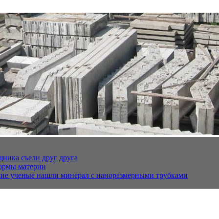
щника съели друг друга
ормы материи
кие ученые нашли минерал с наноразмерными трубками