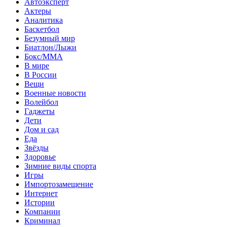
Автоэксперт
Актеры
Аналитика
Баскетбол
Безумный мир
Биатлон/Лыжи
Бокс/MMA
В мире
В России
Вещи
Военные новости
Волейбол
Гаджеты
Дети
Дом и сад
Еда
Звёзды
Здоровье
Зимние виды спорта
Игры
Импортозамещение
Интернет
Истории
Компании
Криминал