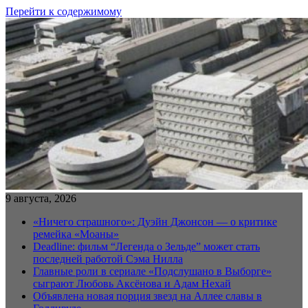
Перейти к содержимому
9 августа, 2026
«Ничего страшного»: Дуэйн Джонсон — о критике
ремейка «Моаны»
Deadline: фильм “Легенда о Зельде” может стать
последней работой Сэма Нилла
Главные роли в сериале «Подслушано в Выборге»
сыграют Любовь Аксёнова и Адам Нехай
Объявлена новая порция звезд на Аллее славы в