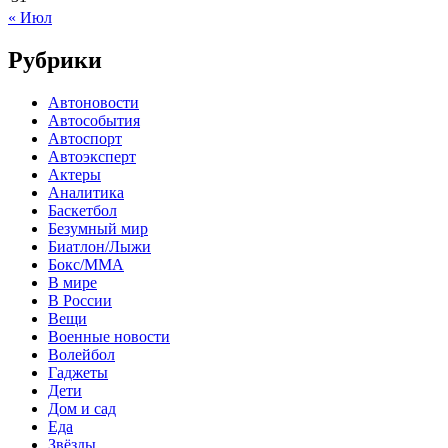
« Июл
Рубрики
Автоновости
Автособытия
Автоспорт
Автоэксперт
Актеры
Аналитика
Баскетбол
Безумный мир
Биатлон/Лыжи
Бокс/MMA
В мире
В России
Вещи
Военные новости
Волейбол
Гаджеты
Дети
Дом и сад
Еда
Звёзды