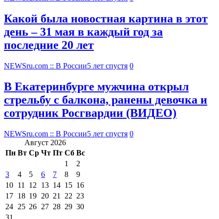
Какой была новостная картина в этот
день – 31 мая в каждый год за
последние 20 лет
NEWSru.com :: В России
5 лет спустя
0
В Екатеринбурге мужчина открыл
стрельбу с балкона, ранены девочка и
сотрудник Росгвардии (ВИДЕО)
NEWSru.com :: В России
5 лет спустя
0
Август 2026
Пн
Вт
Ср
Чт
Пт
Сб
Вс
1
2
3
4
5
6
7
8
9
10
11
12
13
14
15
16
17
18
19
20
21
22
23
24
25
26
27
28
29
30
31