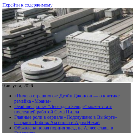
Перейти к содержимому
9 августа, 2026
«Ничего страшного»: Дуэйн Джонсон — о критике
ремейка «Моаны»
Deadline: фильм “Легенда о Зельде” может стать
последней работой Сэма Нилла
Главные роли в сериале «Подслушано в Выборге»
сыграют Любовь Аксёнова и Адам Нехай
Объявлена новая порция звезд на Аллее славы в