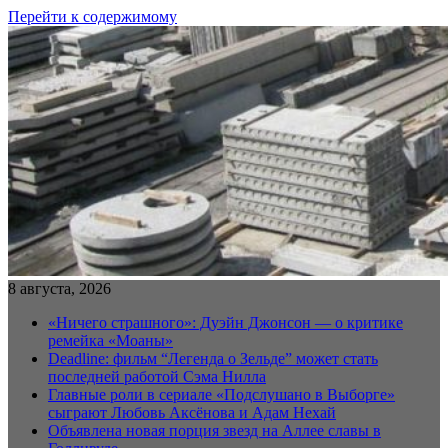
Перейти к содержимому
8 августа, 2026
«Ничего страшного»: Дуэйн Джонсон — о критике
ремейка «Моаны»
Deadline: фильм “Легенда о Зельде” может стать
последней работой Сэма Нилла
Главные роли в сериале «Подслушано в Выборге»
сыграют Любовь Аксёнова и Адам Нехай
Объявлена новая порция звезд на Аллее славы в