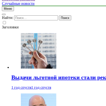
Случайные новости
Меню
Найти:
Заголовки
Выдачи льготной ипотеки стали рек
1 год спустя
1 год спустя