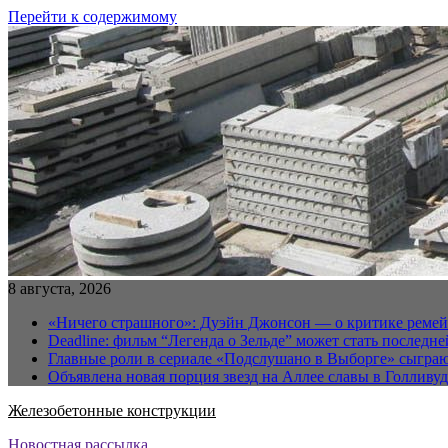
Перейти к содержимому
8 августа, 2026
«Ничего страшного»: Дуэйн Джонсон — о критике реме
Deadline: фильм “Легенда о Зельде” может стать последн
Главные роли в сериале «Подслушано в Выборге» сыгра
Объявлена новая порция звезд на Аллее славы в Голливуд
Железобетонные конструкции
Новостная рассылка