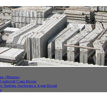
йка «Моаны»
ей работой Сэма Нилла
ют Любовь Аксёнова и Адам Нехай
е