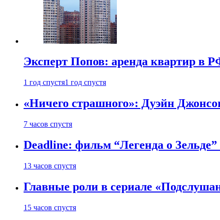
Эксперт Попов: аренда квартир в Р
1 год спустя
1 год спустя
«Ничего страшного»: Дуэйн Джонсо
7 часов спустя
Deadline: фильм “Легенда о Зельде”
13 часов спустя
Главные роли в сериале «Подслуша
15 часов спустя