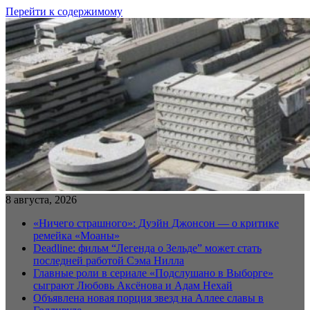
Перейти к содержимому
8 августа, 2026
«Ничего страшного»: Дуэйн Джонсон — о критике
ремейка «Моаны»
Deadline: фильм “Легенда о Зельде” может стать
последней работой Сэма Нилла
Главные роли в сериале «Подслушано в Выборге»
сыграют Любовь Аксёнова и Адам Нехай
Объявлена новая порция звезд на Аллее славы в