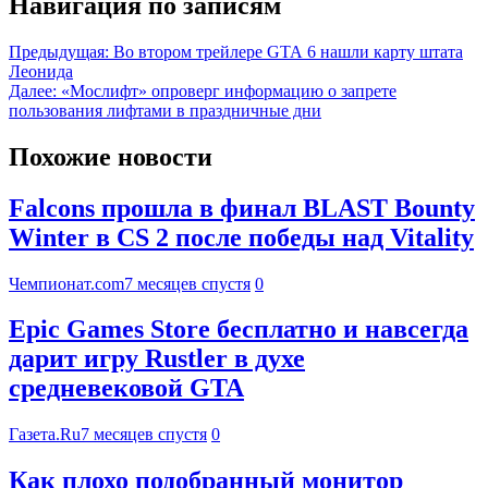
Навигация по записям
Предыдущая:
Во втором трейлере GTA 6 нашли карту штата
Леонида
Далее:
«Мослифт» опроверг информацию о запрете
пользования лифтами в праздничные дни
Похожие новости
Falcons прошла в финал BLAST Bounty
Winter в CS 2 после победы над Vitality
Чемпионат.com
7 месяцев спустя
0
Epic Games Store бесплатно и навсегда
дарит игру Rustler в духе
средневековой GTA
Газета.Ru
7 месяцев спустя
0
Как плохо подобранный монитор