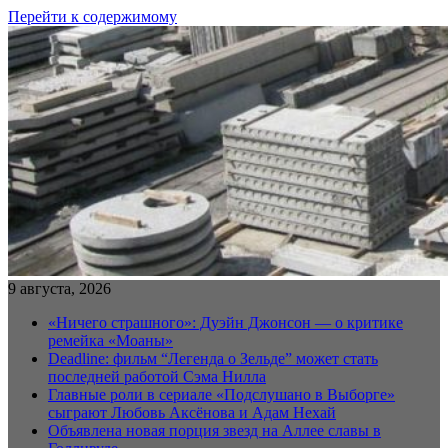
Перейти к содержимому
9 августа, 2026
«Ничего страшного»: Дуэйн Джонсон — о критике
ремейка «Моаны»
Deadline: фильм “Легенда о Зельде” может стать
последней работой Сэма Нилла
Главные роли в сериале «Подслушано в Выборге»
сыграют Любовь Аксёнова и Адам Нехай
Объявлена новая порция звезд на Аллее славы в