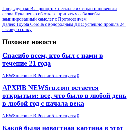
Предыдущая:
В аэропортах нескольких стран опровергли
слова Лукашенко об отказе принять у себя якобы
заминированный самолет c Протасевичем
Далее:
Toyota Corolla с водородным ДВС успешно прошла 24-
часовую гонку
Похожие новости
Спасибо всем, кто был с нами в
течение 21 года
NEWSru.com :: В России
5 лет спустя
0
АРХИВ NEWSru.com остается
открытым: все, что было в любой день
в любой год с начала века
NEWSru.com :: В России
5 лет спустя
0
Какой была новостная картина в этот