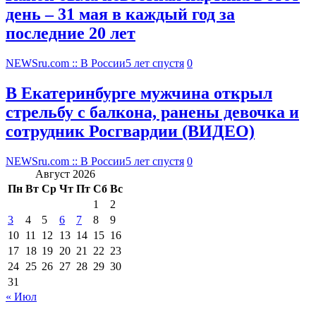
день – 31 мая в каждый год за
последние 20 лет
NEWSru.com :: В России
5 лет спустя
0
В Екатеринбурге мужчина открыл
стрельбу с балкона, ранены девочка и
сотрудник Росгвардии (ВИДЕО)
NEWSru.com :: В России
5 лет спустя
0
Август 2026
Пн
Вт
Ср
Чт
Пт
Сб
Вс
1
2
3
4
5
6
7
8
9
10
11
12
13
14
15
16
17
18
19
20
21
22
23
24
25
26
27
28
29
30
31
« Июл