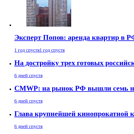
Эксперт Попов: аренда квартир в Р
1 год спустя
1 год спустя
На достройку трех готовых российс
6 дней спустя
CMWP: на рынок РФ вышли семь но
6 дней спустя
Глава крупнейшей кинопрокатной к
6 дней спустя