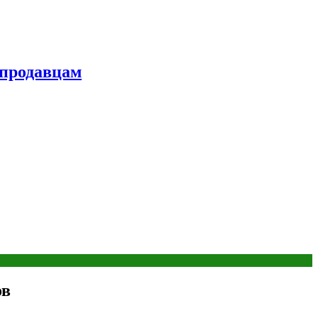
 продавцам
ов