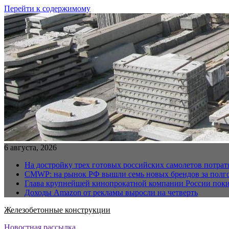
Перейти к содержимому
6 августа, 2026
На достройку трех готовых российских самолетов потра
CMWP: на рынок РФ вышли семь новых брендов за полг
Глава крупнейшей кинопрокатной компании России поки
Доходы Amazon от рекламы выросли на четверть
Железобетонные конструкции
Новостная рассылка