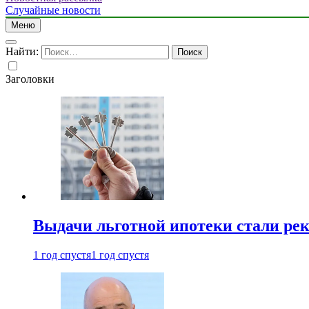
Случайные новости
Меню
Найти:
Заголовки
Выдачи льготной ипотеки стали рек
1 год спустя
1 год спустя