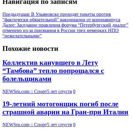
Навигация по записям
Предыдущая:
В Ульяновске проходят пикеты против
“фактически обязательной” вакцинации от коронавируса
Далее:
Заседание правления форума “Петербургский диалог”
отменено из-за признания в России трех немецких НПО
“нежелательными”
Похожие новости
Коллектив канувшего в Лету
“Тамбова” тепло попрощался с
болельщиками
NEWSru.com :: Спорт
5 лет спустя
0
19-летний мотогонщик погиб после
страшной аварии на Гран-при Италии
NEWSru.com :: Спорт
5 лет спустя
0