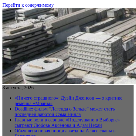
Перейти к содержимому
8 августа, 2026
«Ничего страшного»: Дуэйн Джонсон — о критике
ремейка «Моаны»
Deadline: фильм “Легенда о Зельде” может стать
последней работой Сэма Нилла
Главные роли в сериале «Подслушано в Выборге»
сыграют Любовь Аксёнова и Адам Нехай
Объявлена новая порция звезд на Аллее славы в