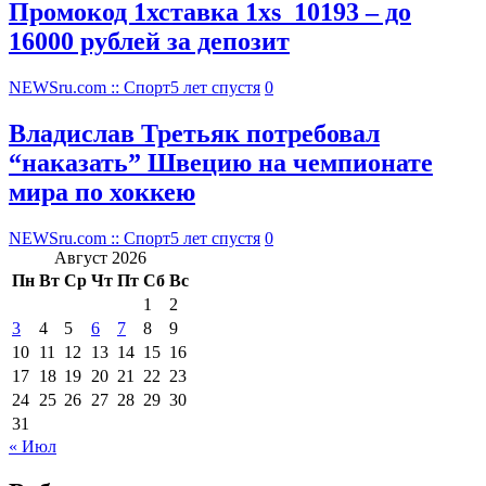
Промокод 1хставка 1xs_10193 – до
16000 рублей за депозит
NEWSru.com :: Спорт
5 лет спустя
0
Владислав Третьяк потребовал
“наказать” Швецию на чемпионате
мира по хоккею
NEWSru.com :: Спорт
5 лет спустя
0
Август 2026
Пн
Вт
Ср
Чт
Пт
Сб
Вс
1
2
3
4
5
6
7
8
9
10
11
12
13
14
15
16
17
18
19
20
21
22
23
24
25
26
27
28
29
30
31
« Июл